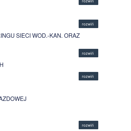
rozwiń
rozwiń
INGU SIECI WOD.-KAN. ORAZ
rozwiń
H
rozwiń
JAZDOWEJ
rozwiń