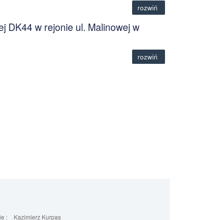
rozwiń
 DK44 w rejonie ul. Malinowej w
rozwiń
e :
Kazimierz Kurpas