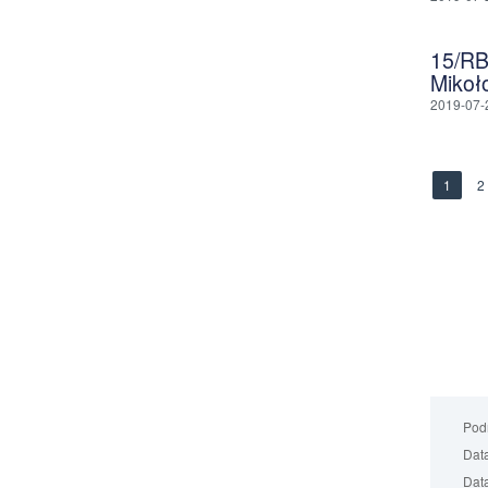
15/RB
Mikoł
2019-07-
1
2
Podm
Data
Data