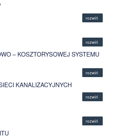
W
rozwiń
rozwiń
TOWO – KOSZTORYSOWEJ SYSTEMU
rozwiń
 SIECI KANALIZACYJNYCH
rozwiń
rozwiń
ITU