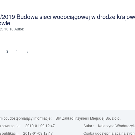
/2019 Budowa sieci wodociągowej w drodze krajowej
owie
25 10:18
Autor
:
3
4
→
iot udostępniający informacje:
BIP Zakład Inżynierii Miejskiej Sp. z o.o.
 stworzenia :
2019-01-09 12:47
Autor :
Katarzyna Włodarczyk
 publikacji :
2019-01-09 12:47
Osoba udostępniająca na stroni