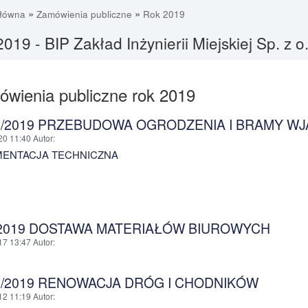
»
»
główna
Zamówienia publiczne
Rok 2019
019 - BIP Zakład Inżynierii Miejskiej Sp. z o.
wienia publiczne rok 2019
B/2019 PRZEBUDOWA OGRODZENIA I BRAMY W
20 11:40
Autor
:
ENTACJA TECHNICZNA
/2019 DOSTAWA MATERIAŁÓW BIUROWYCH
17 13:47
Autor
:
B/2019 RENOWACJA DRÓG I CHODNIKÓW
12 11:19
Autor
: